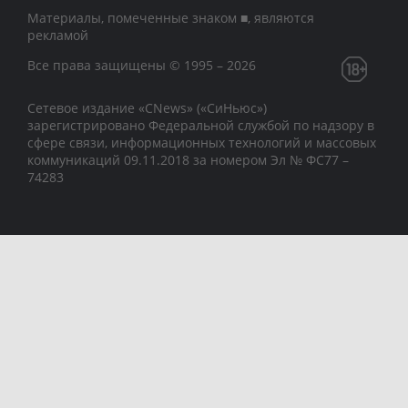
Материалы, помеченные знаком ■, являются
рекламой
Все права защищены © 1995 – 2026
Сетевое издание «CNews» («СиНьюс»)
зарегистрировано Федеральной службой по надзору в
сфере связи, информационных технологий и массовых
коммуникаций 09.11.2018 за номером Эл № ФС77 –
74283