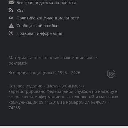
Быстрая подписка на новости
RSS
Политика конфиденциальности
Сообщить об ошибке
Правовая информация
Материалы, помеченные знаком ■, являются
рекламой
Все права защищены © 1995 – 2026
Сетевое издание «CNews» («СиНьюс»)
зарегистрировано Федеральной службой по надзору в
сфере связи, информационных технологий и массовых
коммуникаций 09.11.2018 за номером Эл № ФС77 –
74283