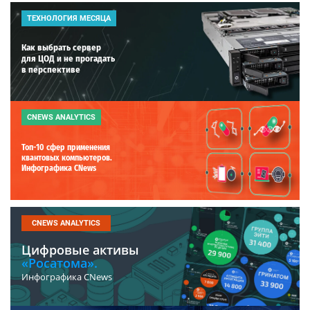
ТЕХНОЛОГИЯ МЕСЯЦА
Как выбрать сервер
для ЦОД и не прогадать
в перспективе
CNEWS ANALYTICS
Топ-10 сфер применения
квантовых компьютеров.
Инфографика CNews
CNEWS ANALYTICS
Цифровые активы
«Росатома».
Инфографика CNews