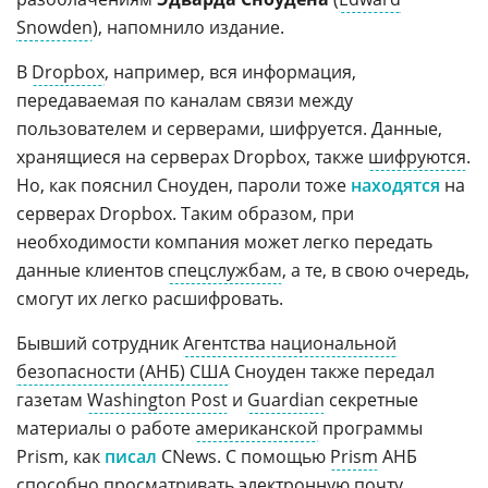
Snowden
), напомнило издание.
В
Dropbox
, например, вся информация,
передаваемая по каналам связи между
пользователем и серверами, шифруется. Данные,
хранящиеся на серверах Dropbox, также
шифруются
.
Но, как пояснил Сноуден, пароли тоже
находятся
на
серверах Dropbox. Таким образом, при
необходимости компания может легко передать
данные клиентов
спецслужбам
, а те, в свою очередь,
смогут их легко расшифровать.
Бывший сотрудник
Агентства национальной
безопасности (АНБ) США
Сноуден также передал
газетам
Washington Post
и
Guardian
секретные
материалы о работе
американской
программы
Prism, как
писал
CNews. С помощью
Prism
АНБ
способно просматривать
электронную почту
,