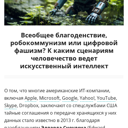
Всеобщее благоденствие,
робокоммунизм или цифровой
фашизм? К каким сценариям
человечество ведет
искусственный интеллект
О том, что многие американские ИТ-компании,
включая
Apple
,
Microsoft
,
Google
,
Yahoo
!,
YouTube
,
Skype
, Dropbox, заключают со спецслужбами США
тайные соглашения о передаче хранящихся у них
данных стало известно в 2013 г. благодаря
разоблачениям
Эдварда Сноудена
(
Edward