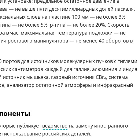
 к установке: предельное остаточное давление в
ева — не выше пяти десятимиллиардных долей паскаля.
сиальных слоев на пластине 100 мм — не более 3%,
ипа — не более 5%, p-типа — не более 20%. Скорость
ра в час, максимальная температура подложки — не
ния ростового манипулятора — не менее 40 оборотов в
0 портов для источников молекулярных пучков с тиглям
ских сантиметров каждый для галлия, алюминия и индия
й источник мышьяка, газовый источник CBr₄, система
ов, анализатор остаточной атмосферы и инфракрасный
мпоненты
которые публикует
ведомство
на замену иностранного
ся использование
российских
деталей.