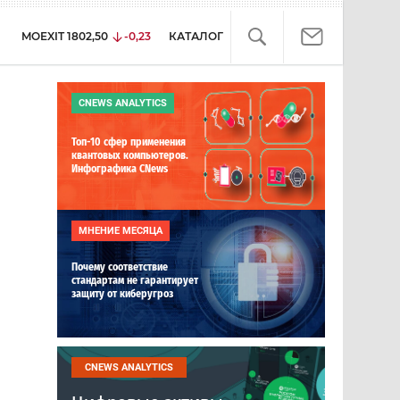
MOEXIT
1802,50
-0,23
КАТАЛОГ
CNEWS ANALYTICS
Топ-10 сфер применения
квантовых компьютеров.
Инфографика CNews
МНЕНИЕ МЕСЯЦА
Почему соответствие
стандартам не гарантирует
защиту от киберугроз
я
CNEWS ANALYTICS