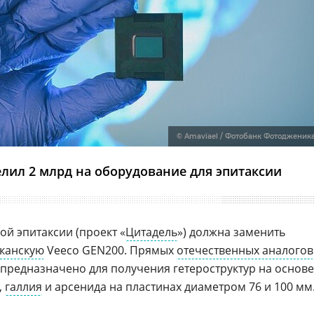
© Amaviael / Фотобанк Фотодженик
ил 2 млрд на оборудование для эпитаксии
ой эпитаксии (проект «
Цитадель
») должна заменить
канскую
Veeco GEN200. Прямых
отечественных аналогов
 предназначено для получения гетероструктур на основе
,
галлия
и арсенида на пластинах диаметром 76 и 100 мм