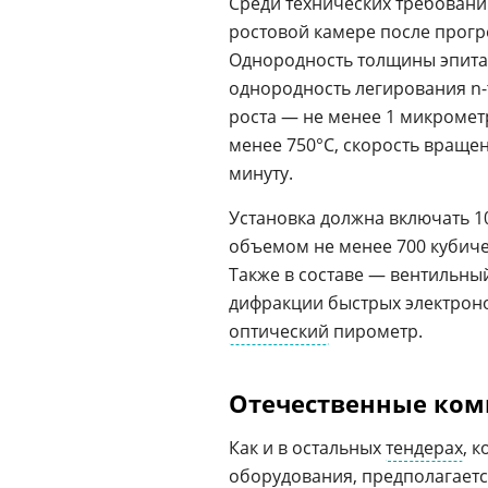
Среди технических требований
ростовой камере после прогр
Однородность толщины эпитак
однородность легирования n-т
роста — не менее 1 микромет
менее 750°C, скорость враще
минуту.
Установка должна включать 1
объемом не менее 700 кубиче
Также в составе — вентильны
дифракции быстрых электрон
оптический
пирометр.
Отечественные ко
Как и в остальных
тендерах
, 
оборудования, предполагает