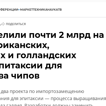
НФЕРЕНЦИИ
МАРКЕТ
ТЕХНИКА
НАУКА
ТВ
ПОДЕЛИТЬСЯ
елили почти 2 млрд на
риканских,
х и голландских
эпитаксии для
ва чипов
 два проекта по импортозамещению
ания для эпитаксии — процесса выращивани
да галлия. Разработки должны заменить