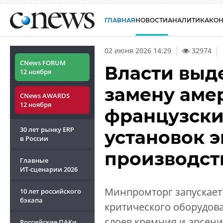
ГЛАВНАЯ
НОВОСТИ
АНАЛИТИКА
КО
|
02 июня 2026 14:29
32974
CNews FORUM
Власти выд
12 ноября
замену аме
CNews AWARDS
12 ноября
французски
30 лет рынку ERP
установок 
в России
производст
Главные
ИТ-сценарии
2026
Минпромторг запускает
10 лет российского
бэкапа
критического оборудов
слоев кремния и арсени
Российские ПАКи