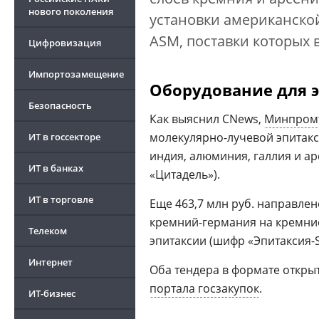
нового поколения
установки американской
ASM, поставки которых 
Цифровизация
Импортозамещение
Оборудование для 
Безопасность
Как выяснил CNews,
Минпром
молекулярно-лучевой эпитакс
ИТ в госсекторе
индия, алюминия, галлия и ар
ИТ в банках
«Цитадель»).
ИТ в торговле
Еще 463,7 млн руб. направле
кремний-германия на кремни
Телеком
эпитаксии (шифр «Эпитаксия-S
Интернет
Оба тендера в формате открыт
портала госзакупок
.
ИТ-бизнес