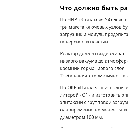
Что должно быть р
По НИР «Эпитаксия-SiGe» исп
три макета ключевых узлов бу
загрузчик и модуль предэпит
поверхности пластин.
Реактор
должен выдерживать н
низкого вакуума до атмосферн
кремний-германиевого слоя —
Требования к герметичности 
По
ОКР
«Цитадель» исполните
литерой «О1» и изготовить о
эпитаксии с групповой загру
одновременно не менее пяти
диаметром 100 мм.