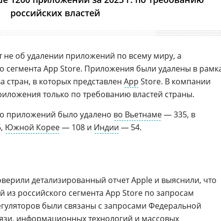
российских властей
т не об удалении приложений по всему миру, а
о сегмента App Store. Приложения были удалены в рамк
а стран, в которых представлен
App
Store. В компании
приложения только по требованию властей страны.
его приложений было удалено
во Вьетнаме
— 335, в
6,
Южной Корее
— 108 и
Индии
— 54.
оверили детализированный отчет Apple и выяснили, что
й из российского сегмента App Store по запросам
егуляторов были связаны с запросами Федеральной
вязи, информационных технологий и массовых