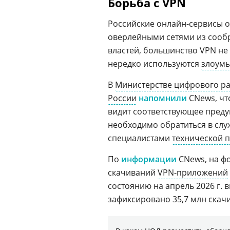
Борьба с VPN
Российские онлайн-сервисы 
оверлейными сетями из сообр
властей, большинство VPN не
нередко используются
злоум
В
Министерстве цифрового ра
России
напомнили
CNews, что
видит соответствующее преду
необходимо обратиться в слу
специалистами
технической 
По
информации
CNews, на ф
скачиваний
VPN-приложений
состоянию на апрель 2026 г. вы
зафиксировано 35,7 млн скач