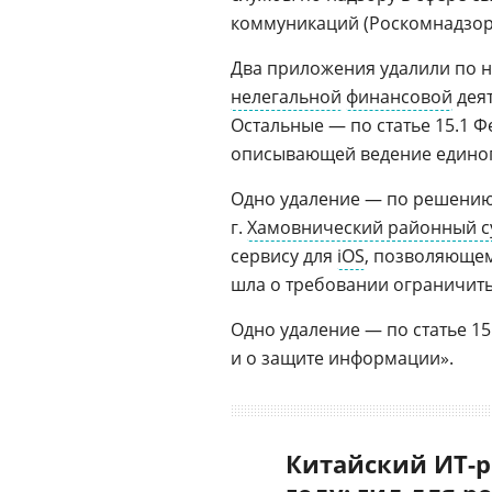
коммуникаций (Роскомнадзор
Два приложения удалили по 
нелегальной
финансовой
деят
Остальные — по статье 15.1 Ф
описывающей ведение едино
Одно удаление — по решени
г.
Хамовнический районный с
сервису для
iOS
, позволяющем
шла о требовании ограничить 
Одно удаление — по статье 1
и о защите информации».
Китайский ИТ-р