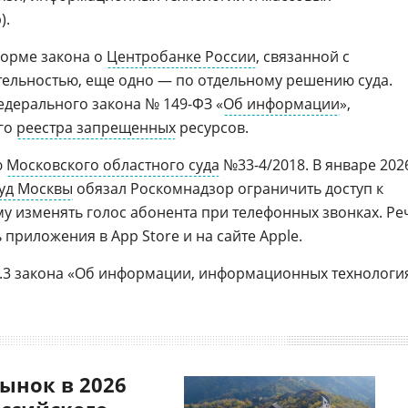
).
норме закона о
Центробанке России
, связанной с
ельностью, еще одно — по отдельному решению суда.
едерального закона № 149-ФЗ «
Об информации
»,
го
реестра запрещенных
ресурсов.
ю
Московского областного суда
№33-4/2018. В январе 202
уд Москвы
обязал Роскомнадзор ограничить доступ к
у изменять голос абонента при телефонных звонках. Ре
приложения в App Store и на сайте Apple.
5.3 закона «Об информации, информационных технологи
ынок в 2026