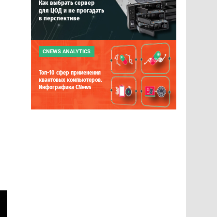
Как выбрать сервер
для ЦОД и не прогадать
в перспективе
ы
CNEWS ANALYTICS
Топ-10 сфер применения
квантовых компьютеров.
Инфографика CNews