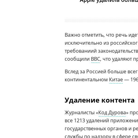
Важно отметить, что речь иде
исключительно из российског
требованиий законодательств
сообщили
BBC
, что удаляют 
Вслед за Россией больше вс
континентальном
Китае
— 19
Удаление контента
Журналисты «
Код Дурова
» пр
все 1213 удалений приложени
государственных органов и р
службы по надзору в сфере с