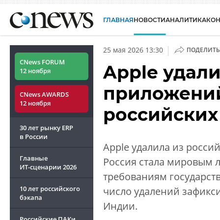
ГЛАВНАЯ
НОВОСТИ
АНАЛИТИКА
КО
|
25 мая 2026 13:30
ПОДЕЛИТЬ
CNews FORUM
Apple удал
12 ноября
приложений
CNews AWARDS
12 ноября
российских
30 лет рынку ERP
в России
Apple удалила из россий
Главные
Россия стала мировым 
ИТ-сценарии
2026
требованиям государст
10 лет российского
число удалений зафикс
бэкапа
Индии.
Российские ПАКи