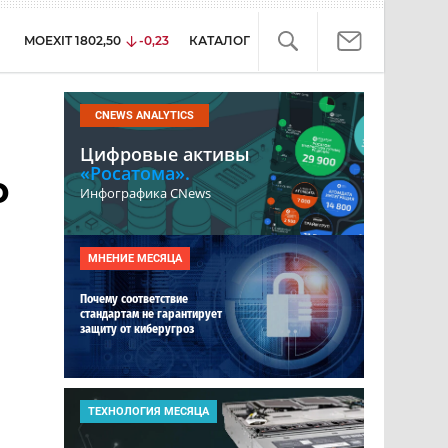
MOEXIT
1802,50
-0,23
КАТАЛОГ
CNEWS ANALYTICS
Цифровые активы
«Росатома».
ю
Инфографика CNews
МНЕНИЕ МЕСЯЦА
Почему соответствие
стандартам не гарантирует
защиту от киберугроз
ТЕХНОЛОГИЯ МЕСЯЦА