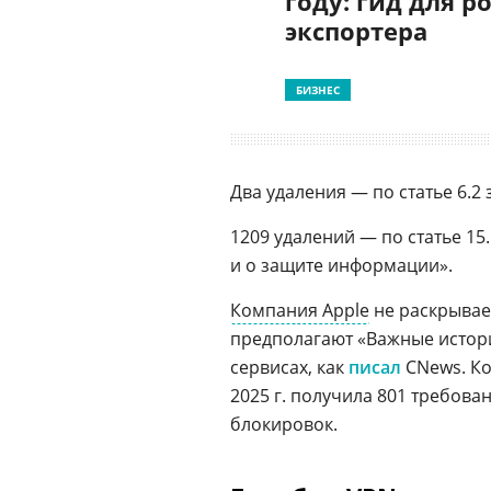
году: гид для р
экспортера
БИЗНЕС
Два удаления — по статье 6.2
1209 удалений — по статье 1
и о защите информации».
Компания Apple
не раскрывае
предполагают «Важные истории»
сервисах, как
писал
CNews. Ко
2025 г. получила 801 требова
блокировок.