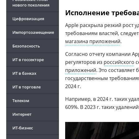
нового поколения
Исполнение требов
Цифровизация
Apple раскрыла резкий рост 
Импортозамещение
требованиям властей, следуе
магазина приложений
.
Безопасность
Согласно отчету компании App
ИТ в госсекторе
регуляторов из
российского
с
приложений
. Это составляет
ИТ в банках
государственным требованиям
2024 г.
ИТ в торговле
Например, в 2024 г. таких уда
Телеком
609%. В 2023 г. таких удалений
Интернет
ИТ-бизнес