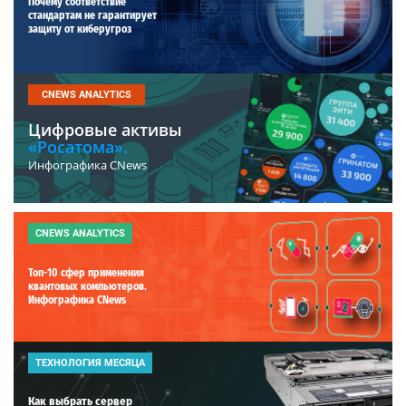
Почему соответствие
стандартам не гарантирует
защиту от киберугроз
CNEWS ANALYTICS
Цифровые активы
«Росатома».
Инфографика CNews
CNEWS ANALYTICS
Топ-10 сфер применения
квантовых компьютеров.
Инфографика CNews
ТЕХНОЛОГИЯ МЕСЯЦА
Как выбрать сервер