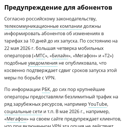
Предупреждение для абонентов
Согласно российскому законодательству,
телекоммуникационные компании
должны
информировать абонентов об изменениях в
тарифах за 10 дней до их запуска. По состоянию на
22 мая 2026 г. большая четверка мобильных
операторов («
МТС
», «
Билайн
», «Мегафон» и «T2»)
подобные
уведомления
не опубликовала, что
косвенно подтверждает сдвиг сроков запуска этой
меры по борьбе с VPN.
По информации
РБК
, до сих пор крупнейшие
операторы предоставляли безлимитный трафик на
ряд зарубежных ресурсов, например
YouTube
,
социальные сети
и т.п. В мае 2026 г., например,
«
Мегафон
» на своем сайте предупреждает клиентов,
что при включенном VPN эта опция не действует,