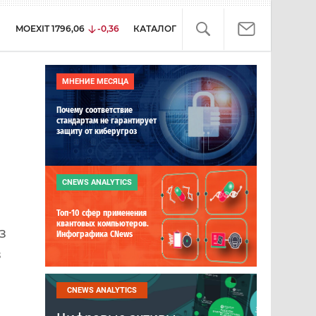
MOEXIT
1796,06
-0,36
КАТАЛОГ
МНЕНИЕ МЕСЯЦА
Почему соответствие
стандартам не гарантирует
защиту от киберугроз
CNEWS ANALYTICS
Топ-10 сфер применения
квантовых компьютеров.
з
Инфографика CNews
в
CNEWS ANALYTICS