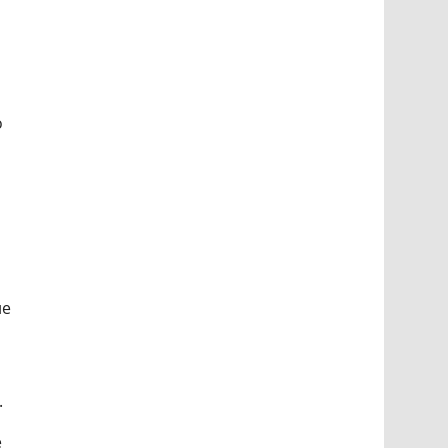
о
ле
.
е