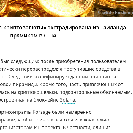
Unsplash - Kanchanar
а криптовалюты» экстрадирована из Таиланда
прямиком в США
 был следующим: после приобретения пользователем
тически перераспределял поступившие средства в
ков. Следствие квалифицирует данный принцип как
овой пирамиды. Кроме того, часть привлеченных от
илась на криптокошельки, подконтрольные обвиняемым,
построенная на блокчейне
Solana
.
март-контракты Forsage были намеренно
разом, чтобы приносить доход исключительно
ганизаторам ИТ-проекта. В частности, один из