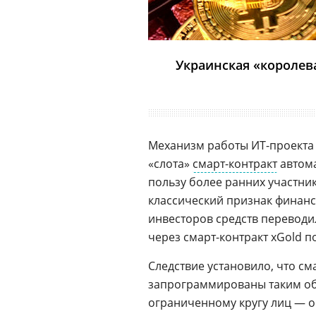
Украинская «королев
Механизм работы ИТ-проекта
«слота»
смарт-контракт
автома
пользу более ранних участни
классический признак финанс
инвесторов средств перевод
через смарт-контракт xGold 
Следствие установило, что с
запрограммированы таким об
ограниченному кругу лиц — ор