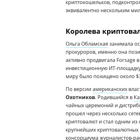
криптокошельков, подконтрол
эквивалентно нескольким ми
Королева криптова
Ольга Обламская
занимала ос
прокуроров, именно она пози
активно продвигала Forsage 
инвестиционную ИТ-площадку.
миру было похищено около $
По версии
американских
влас
Охотников
. Родившийся в
Ка
чайных церемоний и дистриб
прошел через несколько сете
криптовалют и стал одним из 
крупнейших криптовалютных 
консорциума журналистов-рас