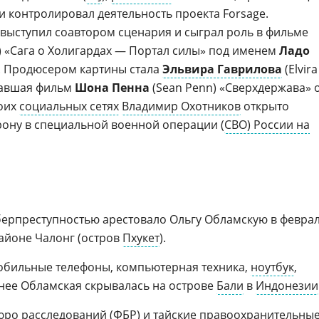
 и контролировал деятельность проекта Forsage.
 выступил соавтором сценария и сыграл роль в фильме
y) «Сага о Холигардах — Портал силы» под именем
Ладо
). Продюсером картины стала
Эльвира Гаврилова
(Elvira
вавшая фильм
Шона Пенна
(Sean Penn) «Сверхдержава» 
воих
социальных сетях
Владимир Охотников
открыто
ону в специальной военной операции (
СВО) России на
берпреступностью арестовало Ольгу Обламскую в февра
районе Чалонг (остров
Пхукет
).
обильные телефоны, компьютерная техника,
ноутбук
,
нее Обламская скрывалась на острове
Бали
в
Индонезии
юро расследований (
ФБР
) и тайские
правоохранительны