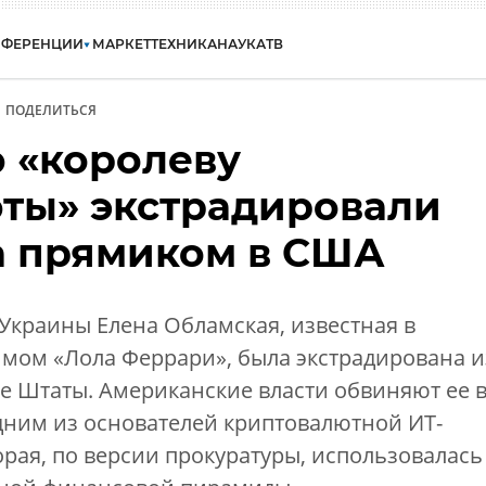
НФЕРЕНЦИИ
МАРКЕТ
ТЕХНИКА
НАУКА
ТВ
ПОДЕЛИТЬСЯ
 «королеву
ты» экстрадировали
а прямиком в США
а Украины Елена Обламская, известная в
имом «Лола Феррари», была экстрадирована и
е Штаты. Американские власти обвиняют ее 
одним из основателей криптовалютной ИТ-
орая, по версии прокуратуры, использовалась