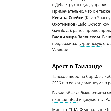
в
Дубае
, руководил, управлял
Примечательно, что он также
Кевина Спейси
(Kevin Space
Охотников
(Lado Okhotnikov
Gavrilova), ранее продюсиро
Владимире Зеленском
. В с
поддерживал
украинскую
стор
Украине
.
Арест в Таиланде
Тайское Бюро по борьбе с ки
2026 г. в ее кондоминиуме в 
В ходе обыска были изъяты м
планшет
iPad
и документы. Ра
Минюст США
, Федеральное б