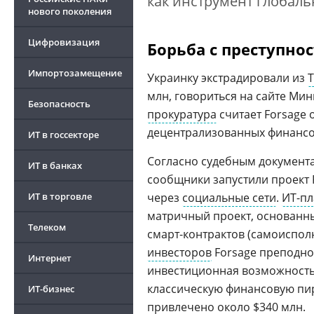
как инструмент глобал
нового поколения
Цифровизация
Борьба с преступно
Импортозамещение
Украинку экстрадировали из
млн, говориться на сайте Ми
Безопасность
прокуратура
считает Forsage
децентрализованных финансов
ИТ в госсекторе
Согласно судебным документам
ИТ в банках
сообщники запустили проект 
ИТ в торговле
через
социальные сети
.
ИТ-п
матричный проект, основанн
Телеком
смарт-контрактов (самоиспол
инвесторов
Forsage преподно
Интернет
инвестиционная возможность.
классическую финансовую пи
ИТ-бизнес
привлечено около $340 млн.