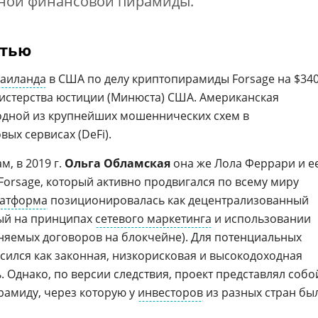
ьной финансовой пирамиды.
стью
Таиланда
в США по делу криптопирамиды Forsage на $34
нистерства юстиции (Минюста) США. Американская
 одной из крупнейших мошеннических схем в
ых сервисах (DeFi).
, в 2019 г.
Ольга Обламская
она же Лола Феррари и е
Forsage, который активно продвигался по всему миру
латформа
позиционировалась как децентрализованный
ый на принципах
сетевого маркетинга
и использовании
няемых договоров на блокчейне). Для потенциальных
сился как законная, низкорисковая и высокодоходная
 Однако, по версии следствия, проект представлял собо
рамиду, через которую у
инвесторов
из разных стран бы