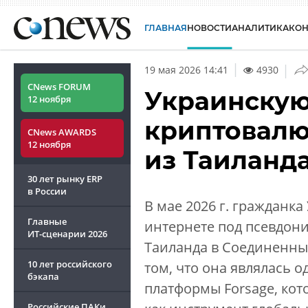
ГЛАВНАЯ
НОВОСТИ
АНАЛИТИКА
КО
|
19 мая 2026 14:41
4930
CNews FORUM
Украинскую
12 ноября
криптовалю
CNews AWARDS
12 ноября
из Таиланд
30 лет рынку ERP
в России
В мае 2026 г. гражданк
Главные
интернете под псевдон
ИТ-сценарии
2026
Таиланда в Соединенны
10 лет российского
том, что она являлась 
бэкапа
платформы Forsage, кот
Российские ПАКи