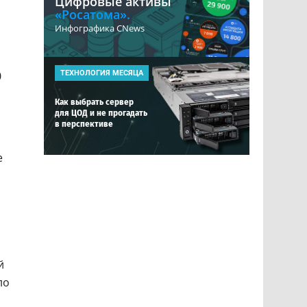
Цифровые активы
«Росатома».
Инфографика CNews
0
ТЕХНОЛОГИЯ МЕСЯЦА
Как выбрать сервер
для ЦОД и не прогадать
в перспективе
е
й
ло