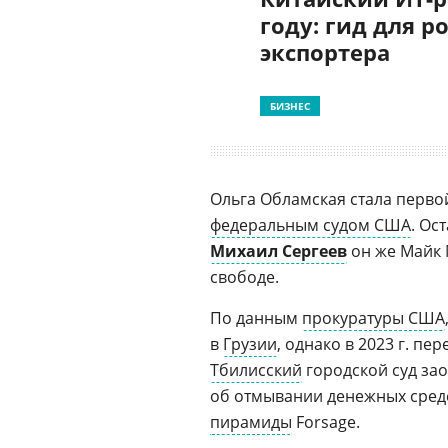
году: гид для р
экспортера
БИЗНЕС
Ольга Обламская стала первой
федеральным судом США
. Ос
Михаил Сергеев
он же Майк
свободе.
По данным
прокуратуры США
в
Грузии
, однако в 2023 г. п
Тбилисский
городской суд зао
об отмывании денежных средс
пирамиды
Forsage.