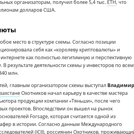
ьных организаторам, получил более 5,4 тыс.
ETH
, что
ллионам долларов США.
люты
обое место в структуре схемы. Согласно позиции
ционировала себя как «королеву криптовалюты» и
в интернете как полностью легитимную и перспективную
 В результате деятельности схемы у инвесторов по всем
340 млн.
тей, главным организатором схемы выступал
Владими
захстане
Охотников начал карьеру в качестве мастера
ьютора продукции компании «Тяньши», после чего
вых проектов. Впоследствии он вышел на рынок
основателей Forsage, которая считается одной из
афер в истории. Согласно данным Международного
следователей (
ICIJ
),
россиянин
Охотников, проживающи