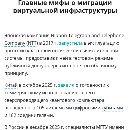
Главные мифы о миграции
виртуальной инфраструктуры
Японская
компания
Nippon Telegraph and Telephone
Company
(
NTT
) в 2017 г.
запустила
в эксплуатацию
прототип
квантовой
оптической
вычислительной
системы, предоставив к ней в тестовом режиме
публичный доступ через интернет по
облачному
принципу.
Китай
в октябре 2025 г.
заявил
о готовности к
коммерческому использованию своего
сверхпроводящего
квантового компьютера
,
оснащенного 105 читаемыми цифровыми
кубитами
и 182 соединителями.
В России
в декабре 2025 г. специалисты
МГТУ имени