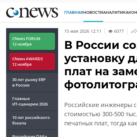
ГЛАВНАЯ
НОВОСТИ
АНАЛИТИКА
КО
|
15 мая 2026 12:11
6077
CNews FORUM
В России с
12 ноября
установку 
CNews AWARDS
12 ноября
плат на за
30 лет рынку ERP
фотолитог
в России
Главные
Российские инженеры с
ИТ-сценарии
2026
стоимостью 300-500 тыс
10 лет российского
печатных плат, тогда к
бэкапа
Российские ПАКи