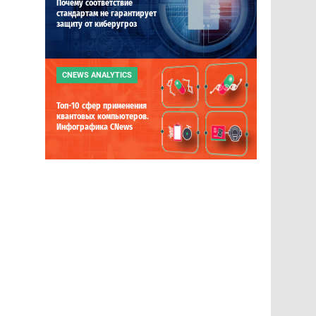
Почему соответствие
стандартам не гарантирует
защиту от киберугроз
CNEWS ANALYTICS
Топ-10 сфер применения
квантовых компьютеров.
Инфографика CNews