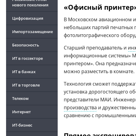
нового поколения
«Офисный принтер»
Цифровизация
В Московском авиационном ин
небольших партий печатных 
Импортозамещение
фотолитографического обору
Безопасность
Старший преподаватель и
ин
информационные системы» 
ИТ в госсекторе
принтером». Она предназначе
можно разместить в комнате.
ИТ в банках
Технология сможет поддержат
ИТ в торговле
установка дорогостоящего о
Телеком
представители МАИ. Инженер
производства
и дружественных
Интернет
сравнению с промышленными
ИТ-бизнес
Прямое экспониров