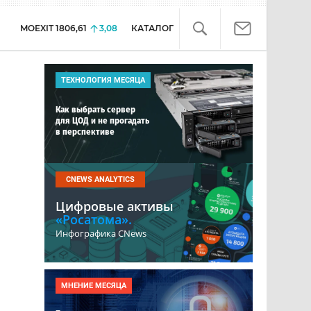
MOEXIT
1806,61
3,08
КАТАЛОГ
ТЕХНОЛОГИЯ МЕСЯЦА
Как выбрать сервер
для ЦОД и не прогадать
в перспективе
CNEWS ANALYTICS
Цифровые активы
«Росатома».
Инфографика CNews
МНЕНИЕ МЕСЯЦА