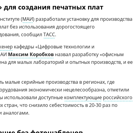
 для создания печатных плат
ституте (
МАИ
) разработали установку для производства
плат без использования дорогостоящего
дования, сообщил
ТАСС
.
женер
кафедры «Цифровые технологии и
МАИ
Максим Коробков
назвал разработку «офисным
на для малых лабораторий и опытных производств, и ее
ь малые серийные производства в регионах, где
борудования экономически нецелесообразна, отметили
ы использовали доступные
комплектующие
российского
 стран, что снизило себестоимость в 20-30 раз по
 аналогами.
ание без фотошаблонов