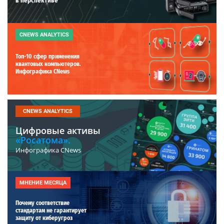
в перспективе
CNEWS ANALYTICS
Топ-10 сфер применения
квантовых компьютеров.
Инфографика CNews
CNEWS ANALYTICS
Цифровые активы
«Росатома».
Инфографика CNews
МНЕНИЕ МЕСЯЦА
Почему соответствие
стандартам не гарантирует
защиту от киберугроз