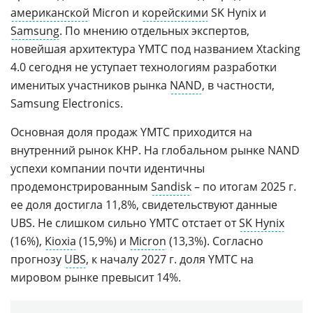
американской
Micron и
корейскими
SK Hynix и
Samsung
. По мнению отдельных экспертов,
новейшая архитектура YMTC под названием Xtacking
4.0 сегодня не уступает технологиям разработки
именитых участников рынка
NAND
, в частности,
Samsung Electronics.
Основная доля продаж YMTC приходится на
внутренний рынок КНР. На глобальном рынке NAND
успехи компании почти идентичны
продемонстрированным
Sandisk
– по итогам 2025 г.
ее доля достигла 11,8%, свидетельствуют данные
UBS. Не слишком сильно YMTC отстает от
SK Hynix
(16%),
Kioxia
(15,9%) и
Micron
(13,3%). Согласно
прогнозу
UBS
, к началу 2027 г. доля YMTC на
мировом рынке превысит 14%.