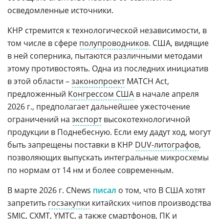
осведомленные источники.
КНР стремится к технологической независимости, в
том числе в сфере
полупроводников
. США, видящие
в ней соперника, пытаются различными методами
этому противостоять. Одна из последних инициатив
в этой области –
законопроект
MATCH Act,
предложенный
Конгрессом США
в начале апреля
2026 г., предполагает дальнейшее ужесточение
ограничений на
экспорт
высокотехнологичной
продукции в Поднебесную. Если ему дадут ход, могут
быть запрещены поставки в КНР
DUV-литографов
,
позволяющих выпускать интегральные микросхемы
по нормам от 14 нм и более современным.
В марте 2026 г. CNews
писал
о том, что В США хотят
запретить
госзакупки
китайских чипов производства
SMIC
,
CXMT
, YMTC, а также
смартфонов
, ПК и