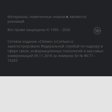
Материалы, помеченные знаком ■, являются
рекламой
Все права защищены © 1995 – 2026
Сетевое издание «CNews» («СиНьюс»)
зарегистрировано Федеральной службой по надзору в
сфере связи, информационных технологий и массовых
коммуникаций 09.11.2018 за номером Эл № ФС77 –
74283