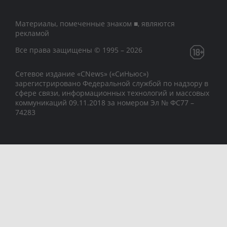
Материалы, помеченные знаком ■, являются
рекламой
Все права защищены © 1995 – 2026
Сетевое издание «CNews» («СиНьюс»)
зарегистрировано Федеральной службой по надзору в
сфере связи, информационных технологий и массовых
коммуникаций 09.11.2018 за номером Эл № ФС77 –
74283