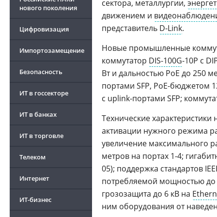
сектора, металлургии,
энерге
нового поколения
движением и
видеонаблюден
представитель
D-Link
.
Цифровизация
Новые промышленные коммута
Импортозамещение
коммутатор
DIS-100G
-10P с D
Безопасность
Вт и дальностью PoE до 250 ме
портами SFP, PoE-бюджетом 12
ИТ в госсекторе
с uplink-портами SFP; коммута
ИТ в банках
Технические характеристики н
активации нужного режима ра
ИТ в торговле
увеличение максимального ра
метров на портах 1-4; гигаби
Телеком
05); поддержка стандартов IE
Интернет
потребляемой мощностью до 30
грозозащита до 6 кВ на
Ethern
ИТ-бизнес
ним оборудования от наведе