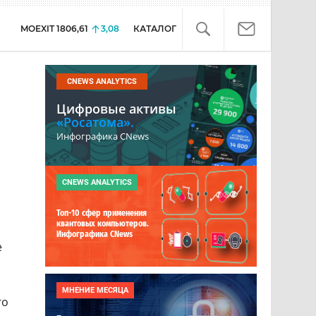
MOEXIT
1806,61
3,08
КАТАЛОГ
CNEWS ANALYTICS
Цифровые активы
«Росатома».
Инфографика CNews
CNEWS ANALYTICS
,
Топ-10 сфер применения
квантовых компьютеров.
Инфографика CNews
е
МНЕНИЕ МЕСЯЦА
го