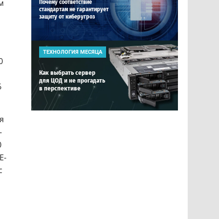
м
Почему соответствие
стандартам не гарантирует
защиту от киберугроз
ТЕХНОЛОГИЯ МЕСЯЦА
0
Как выбрать сервер
для ЦОД и не прогадать
6
в перспективе
я
—
0
E-
с