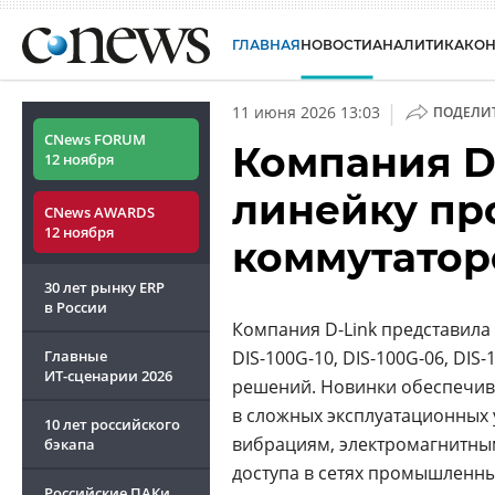
ГЛАВНАЯ
НОВОСТИ
АНАЛИТИКА
КО
|
11 июня 2026 13:03
ПОДЕЛИ
CNews FORUM
Компания D
12 ноября
линейку п
CNews AWARDS
12 ноября
коммутатор
30 лет рынку ERP
в России
Компания D-Link представил
Главные
DIS-100G-10, DIS-100G-06, DI
ИТ-сценарии
2026
решений. Новинки обеспечив
в сложных эксплуатационных 
10 лет российского
вибрациям, электромагнитны
бэкапа
доступа в сетях промышленны
Российские ПАКи