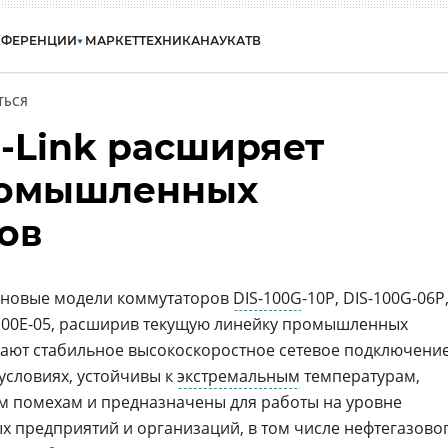
НФЕРЕНЦИИ
МАРКЕТ
ТЕХНИКА
НАУКА
ТВ
ТЬСЯ
-Link расширяет
ромышленных
ов
а новые модели коммутаторов
DIS-100G
-10P, DIS-100G-06P
S-100E-05, расширив текущую линейку промышленных
ают стабильное высокоскоростное сетевое подключени
условиях, устойчивы к
экстремальным
температурам,
м помехам и предназначены для работы на уровне
х предприятий и организаций, в том числе нефтегазово