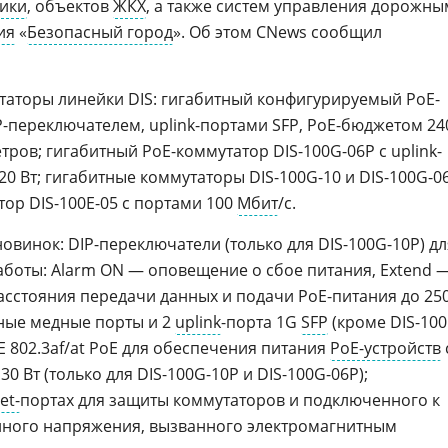
тики
, объектов
ЖКХ
, а также систем управления дорожны
ия
«
Безопасный город
». Об этом CNews сообщил
торы линейки DIS: гигабитный конфигурируемый PoE-
IP-переключателем, uplink-портами SFP, PoE-бюджетом 24
тров; гигабитный PoE-коммутатор DIS-100G-06P с uplink-
0 Вт; гигабитные коммутаторы DIS-100G-10 и DIS-100G-0
тор DIS-100E-05 с портами 100
Мбит
/с.
овинок: DIP-переключатели (только для DIS-100G-10P) дл
боты: Alarm ON — оповещение о сбое питания, Extend 
сстояния передачи данных и подачи PoE-питания до 25
тные медные порты и 2
uplink
-порта 1G
SFP
(кроме DIS-100
EE 802.3af/at PoE для обеспечения питания
PoE-устройств
 Вт (только для DIS-100G-10P и DIS-100G-06P);
et-
портах для защиты коммутаторов и подключенного к
нного напряжения, вызванного электромагнитным