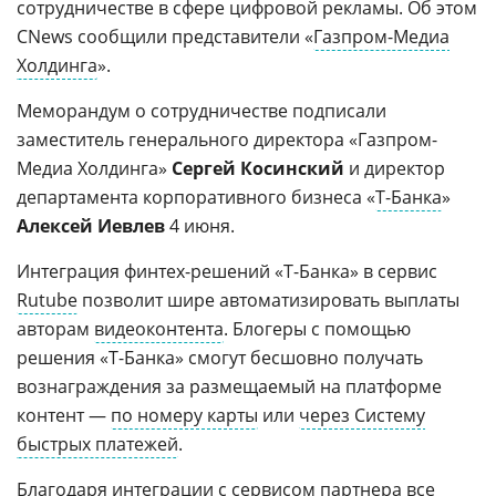
сотрудничестве в сфере цифровой рекламы. Об этом
CNews сообщили представители «
Газпром-Медиа
Холдинга
».
Меморандум о сотрудничестве подписали
заместитель генерального директора «Газпром-
Медиа Холдинга»
Сергей Косинский
и директор
департамента корпоративного бизнеса «
Т-Банка
»
Алексей Иевлев
4 июня.
Интеграция финтех-решений «Т-Банка» в сервис
Rutube
позволит шире автоматизировать выплаты
авторам
видеоконтента
. Блогеры с помощью
решения «Т-Банка» смогут бесшовно получать
вознаграждения за размещаемый на платформе
контент —
по номеру карты
или
через Систему
быстрых платежей
.
Благодаря интеграции с сервисом партнера все