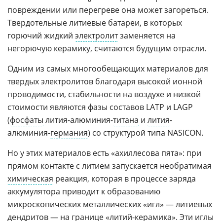
повреждении или перегреве она может загореться.
Твердотельные литиевые батареи, в которых
горючий жидкий
электролит
заменяется на
негорючую керамику, считаются будущим отрасли.
Одним из самых многообещающих материалов для
твердых электролитов благодаря высокой ионной
проводимости, стабильности на воздухе и низкой
стоимости являются фазы составов LATP и LAGP
(
фосфаты
лития-алюминия-
титана
и
лития
-
алюминия-
германия
) со структурой типа NASICON.
Но у этих материалов есть «ахиллесова пята»: при
прямом контакте с литием запускается необратимая
химическая
реакция, которая в процессе заряда
аккумулятора приводит к образованию
микроскопических металлических «игл» — литиевых
дендритов — на границе «литий-керамика». Эти иглы