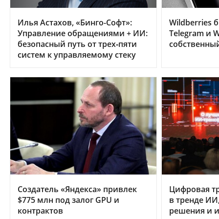
Илья Астахов, «Бинго-Софт»:
Wildberries 
Управление обращениями + ИИ:
Telegram и W
безопасный путь от трех‑пяти
собственны
систем к управляемому стеку
Создатель «Яндекса» привлек
Цифровая т
$775 млн под залог GPU и
в тренде ИИ
контрактов
решения и и