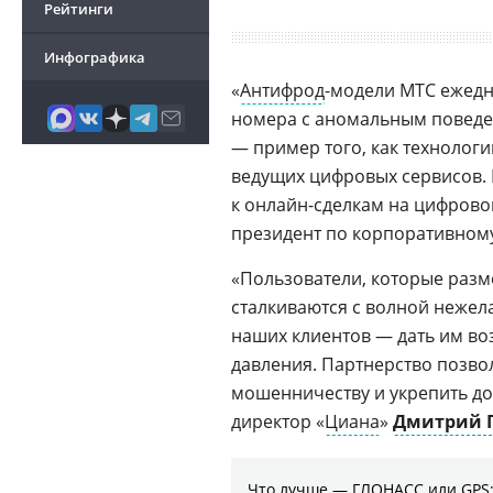
Рейтинги
Инфографика
«
Антифрод
-модели МТС ежедн
номера с аномальным поведе
— пример того, как технолог
ведущих цифровых сервисов.
к онлайн-сделкам на цифрово
президент по корпоративном
«Пользователи, которые разм
сталкиваются с волной нежел
наших клиентов — дать им в
давления. Партнерство позво
мошенничеству и укрепить д
директор «
Циана
»
Дмитрий 
Что лучше — ГЛОНАСС или GPS: