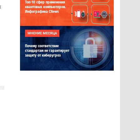
Топ-10 сфер применения
х
квантовых компьютеров.
Инфографика CNews
МНЕНИЕ МЕСЯЦА
Почему соответствие
стандартам не гарантирует
защиту от киберугроз