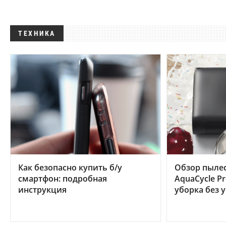
ТЕХНИКА
Как безопасно купить б/у
Обзор пылес
смартфон: подробная
AquaCycle Pr
инструкция
уборка без 