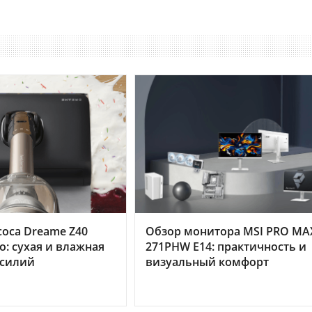
оса Dreame Z40
Обзор монитора MSI PRO MA
o: сухая и влажная
271PHW E14: практичность и
усилий
визуальный комфорт