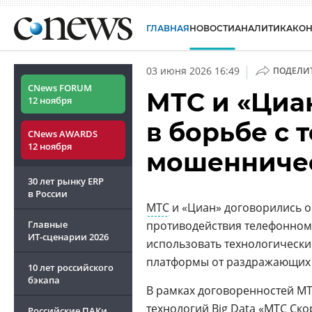
ГЛАВНАЯ
НОВОСТИ
АНАЛИТИКА
КО
|
03 июня 2026 16:49
ПОДЕЛИ
CNews FORUM
МТС и «Циа
12 ноября
в борьбе с
CNews AWARDS
12 ноября
мошенниче
30 лет рынку ERP
в России
МТС
и «Циан» договорились о
Главные
противодействия телефонному
ИТ-сценарии
2026
использовать технологическ
платформы от раздражающих 
10 лет российского
бэкапа
В рамках договоренностей МТ
технологий
Big Data «МТС Ско
Российские ПАКи