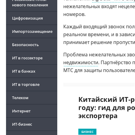
нового поколения
нежелательных входят нецел
номеров.
Цифровизация
Каждый входящий звонок пол
Импортозамещение
реальном времени, и в завис
принимает решение пропустит
Безопасность
Проблема нежелательных зво
ИТ в госсекторе
недвижимости
. Партнёрство 
МТС для защиты пользовател
ИТ в банках
ИТ в торговле
Китайский ИТ-р
Телеком
году: гид для р
Интернет
экспортера
ИТ-бизнес
БИЗНЕС