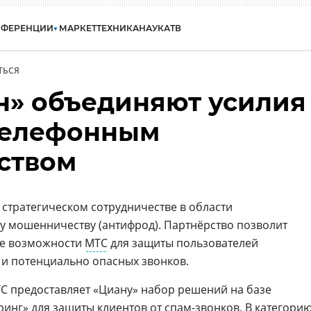
НФЕРЕНЦИИ
МАРКЕТ
ТЕХНИКА
НАУКА
ТВ
ТЬСЯ
н» объединяют усилия
 телефонным
ством
 стратегическом сотрудничестве в области
 мошенничеству (антифрод). Партнёрство позволит
ие возможности
МТС
для защиты пользователей
и потенциально опасных звонков.
С предоставляет «Циану» набор решений на базе
ринг»
для защиты клиентов от
спам
-звонков. В категори