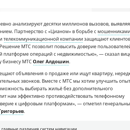
евно анализируют десятки миллионов вызовов, выявляя
нием. Партнерство с «Цианом» в борьбе с
мошенникам
ии
телекоммуникационной компании
защищают клиенто
 Решение МТС позволит повысить доверие пользователе
й платформе операций с недвижимостью», — сказал виц
у бизнесу МТC
Олег Алдошин
.
ещают объявления о продаже или ищут квартиру, неред
ательных звонков. Вместе с МТС мы хотим улучшить опы
озможность выбирать жильё без дополнительного
лит нам эффективно противодействовать телефонному
оверие к цифровым платформам», — отметил генеральн
Григорьев
.
 главные различия систем навигации