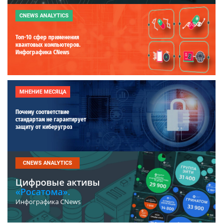
CNEWS ANALYTICS
Топ-10 сфер применения
квантовых компьютеров.
Инфографика CNews
МНЕНИЕ МЕСЯЦА
Почему соответствие
стандартам не гарантирует
защиту от киберугроз
CNEWS ANALYTICS
Цифровые активы
«Росатома».
Инфографика CNews