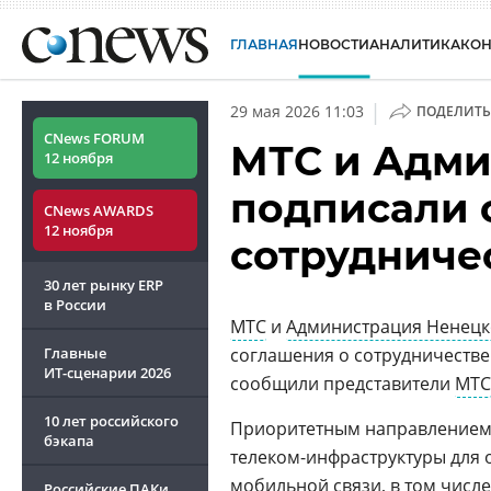
ГЛАВНАЯ
НОВОСТИ
АНАЛИТИКА
КО
|
29 мая 2026 11:03
ПОДЕЛИТЬ
CNews FORUM
МТС и Адм
12 ноября
подписали 
CNews AWARDS
12 ноября
сотрудниче
30 лет рынку ERP
в России
МТС
и
Администрация Ненецк
Главные
соглашения о сотрудничестве
ИТ-сценарии
2026
сообщили представители
МТС
10 лет российского
Приоритетным направлением 
бэкапа
телеком-инфраструктуры для 
мобильной связи
, в том числ
Российские ПАКи