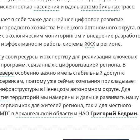
 численностью
населения
и вдоль
автомобильных
трасс.
ает в себя также дальнейшее цифровое развитие
 городского хозяйства Ненецкого автономного округа, в
е с экологическим мониторингом и внедрение разработ
 и эффективности работы системы
ЖКХ
в регионе.
гу свои ресурсы и экспертизу для реализации ключевых
программ, связанных с цифровизацией региона. В
евере
особенно важно иметь стабильный доступ к
ервисам, поэтому уже сейчас компания прикладывает
-инфраструктуры в Ненецком автономном округе. Для
ития
территорий мы намерены и дальше развивать нашу
сервисы как для жителей региона, так и для местного
 МТС в
Архангельской области
и НАО
Григорий Бедрин
.