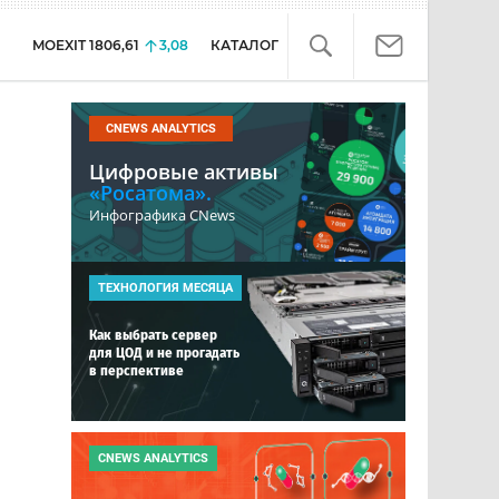
MOEXIT
1806,61
3,08
КАТАЛОГ
CNEWS ANALYTICS
Цифровые активы
«Росатома».
Инфографика CNews
ТЕХНОЛОГИЯ МЕСЯЦА
Как выбрать сервер
для ЦОД и не прогадать
в перспективе
CNEWS ANALYTICS