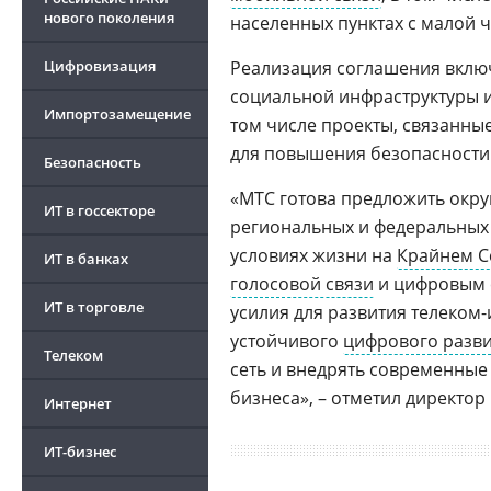
нового поколения
населенных пунктах с малой
Цифровизация
Реализация соглашения включ
социальной инфраструктуры и
Импортозамещение
том числе проекты, связанны
для повышения безопасности
Безопасность
«МТС готова предложить окру
ИТ в госсекторе
региональных и федеральных 
условиях жизни на
Крайнем С
ИТ в банках
голосовой связи
и цифровым с
ИТ в торговле
усилия для развития телеком
устойчивого
цифрового разв
Телеком
сеть и внедрять современные 
бизнеса», – отметил директор
Интернет
ИТ-бизнес