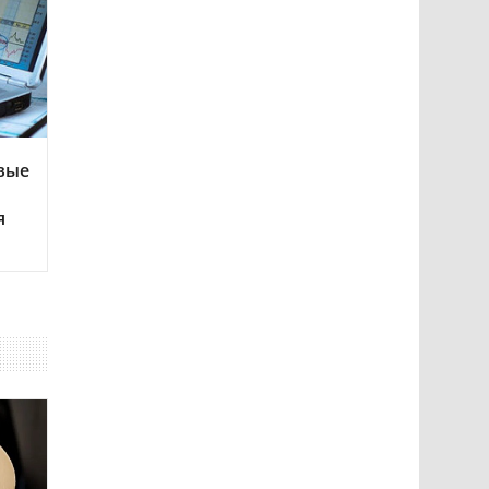
вые
я