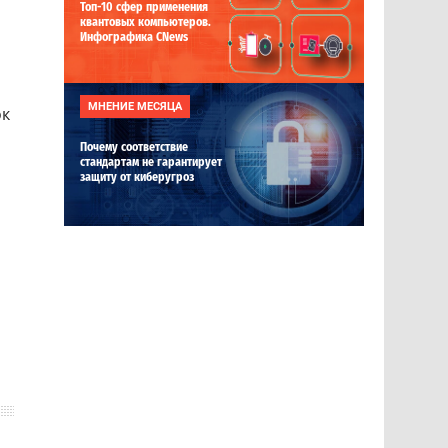
Топ-10 сфер применения
квантовых компьютеров.
Инфографика CNews
МНЕНИЕ МЕСЯЦА
ок
Почему соответствие
стандартам не гарантирует
защиту от киберугроз