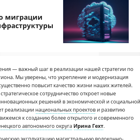
о миграции
нфраструктуры
ения — важный шаг в реализации нашей стратегии по
иона. Мы уверены, что укрепление и модернизация
существенно повысит качество жизни наших жителей.
о стратегическое сотрудничество откроет новые
инновационных решений в экономической и социально
ует реализации
национальных проектов
и развитию
движемся к созданию более открытого и современного
нецкого автономного округа
Ирина Гехт
.
рческую эксплуатацию магистральную волоконно-