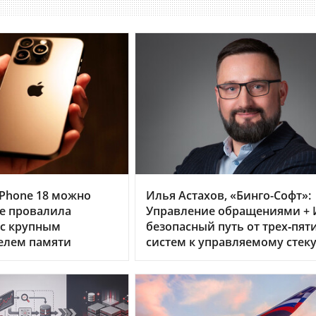
Phone 18 можно
Илья Астахов, «Бинго-Софт»:
le провалила
Управление обращениями + 
 с крупным
безопасный путь от трех‑пят
елем памяти
систем к управляемому стек