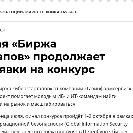
НФЕРЕНЦИИ
МАРКЕТ
ТЕХНИКА
НАУКА
ТВ
СЯ
ая «Биржа
апов» продолжает
явки на конкурс
иржа киберстартапов» от компании «
Газинформсервис
»
роект помогает молодым
ИБ
- и ИТ-командам найти
ти на рынок и масштабироваться.
нца июля, финал конкурса пройдёт 1–2 октября в рамках
мационной безопасности (Global Information Security
тели
студенческого
трека выступят в
Петербурге
, бизнес-