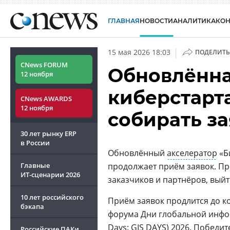
ГЛАВНАЯ
НОВОСТИ
АНАЛИТИКА
КО
|
15 мая 2026 18:03
ПОДЕЛИТЬ
CNews FORUM
Обновлённ
12 ноября
киберстарт
CNews AWARDS
12 ноября
собирать за
30 лет рынку ERP
в России
Обновлённый
акселератор
«Б
Главные
продолжает приём заявок. П
ИТ-сценарии
2026
заказчиков и партнёров, вый
10 лет российского
Приём заявок продлится до ко
бэкапа
форума Дни глобальной инфор
Days: GIS DAYS) 2026. Победи
Российские ПАКи