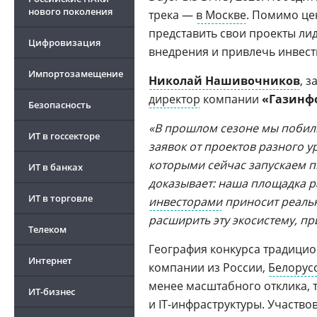
нового поколения
трека —
в Москве
. Помимо це
представить свои проекты ли
Цифровизация
внедрения и привлечь инвест
Импортозамещение
Николай Нашивочников
, 
директор
компании
«Газинф
Безопасность
«В прошлом сезоне мы побили
ИТ в госсекторе
заявок от проектов разного 
которыми сейчас запускаем п
ИТ в банках
доказывает: наша площадка р
ИТ в торговле
инвесторами
приносит реальн
расширить эту экосистему, п
Телеком
География конкурса традицио
Интернет
компании из России,
Белорус
менее масштабного отклика, 
ИТ-бизнес
и IT-инфраструктуры. Участво