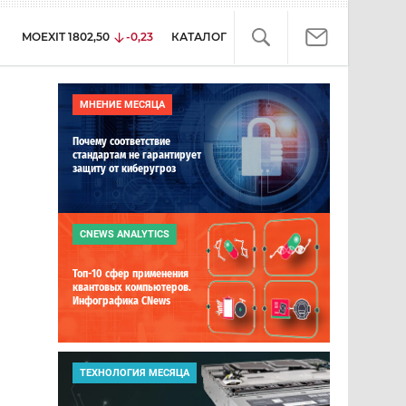
MOEXIT
1802,50
-0,23
КАТАЛОГ
МНЕНИЕ МЕСЯЦА
Почему соответствие
стандартам не гарантирует
защиту от киберугроз
CNEWS ANALYTICS
Топ-10 сфер применения
квантовых компьютеров.
Инфографика CNews
ТЕХНОЛОГИЯ МЕСЯЦА