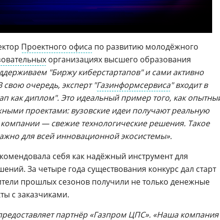
ректор
Проектного офиса
по развитию молодёжного
зовательных
организациях высшего образования
ддерживаем "Биржу киберстартапов" и сами активно
В свою очередь, эксперт "
Газинформсервиса
" входит в
ап как диплом". Это идеальный пример того, как опытны
жными проектами: вузовские идеи получают реальную
 а компании — свежие технологические решения. Такое
ажно для всей инновационной экосистемы».
комендовала себя как надёжный инструмент для
ений. За четыре года существования конкурс дал старт
ители прошлых сезонов получили не только денежные
ты с заказчиками.
предоставляет партнёр «
Газпром ЦПС
». «Наша компания