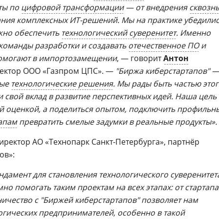
ты по
цифровой трансформации
— от внедрения
сквозн
ния комплексных ИТ-решений. Мы на практике убедилис
жно обеспечить
технологический суверенитет
. Именно
 команды разработки и создавать
отечественное ПО
и
помогают в импортозамещении
, — говорит
Антон
ректор ООО «Газпром ЦПС». —
"Биржа киберстартапов" 
вые
технологические решения
. Мы рады быть частью это
и свой вклад в развитие перспективных идей. Наша цель
й оценкой, а поделиться опытом, подключить профильн
апам
превратить смелые задумки в реальные продукты».
директор АО «Технопарк Санкт-Петербурга», партнёр
ов»:
ундамент для становления технологического суверенитет
но помогать таким проектам на всех этапах: от стартапа
ичество с "Биржей киберстартапов" позволяет нам
гических предпринимателей, особенно в такой