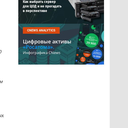
Как выбрать сервер
для ЦОД и не прогадать
в перспективе
CNEWS ANALYTICS
Цифровые активы
«Росатома».
0
Инфографика CNews
ем
ых