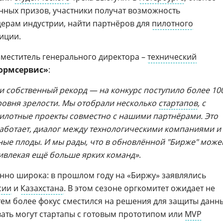
нных призов, участники получат возможность
дерам индустрии, найти партнёров для
пилотного
иции.
заместитель генерального директора –
технический
ормсервис»
:
 собственный рекорд — на конкурс поступило более 10
уровня зрелости. Мы отобрали несколько
стартапов
, с
илотные проекты совместно с нашими партнёрами. Это
аботает, диалог между технологическими компаниями и
ые плоды. И мы рады, что в обновлённой "Бирже" мож
ривлекая ещё больше ярких команд»
.
нно широка: в прошлом году на «Биржу» заявлялись
сии
и
Казахстана
. В этом сезоне оргкомитет ожидает не
тем более фокус сместился на решения для защиты данн
вать могут стартапы с готовым прототипом или
MVP