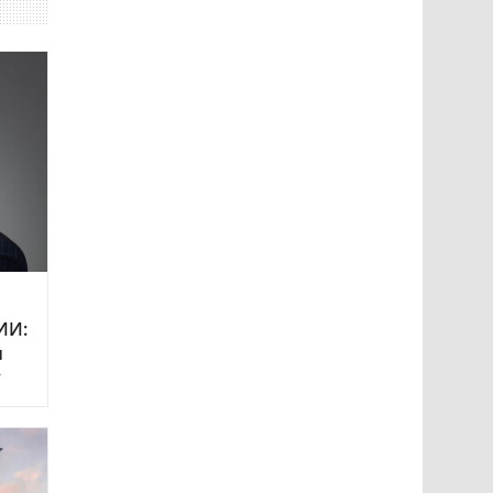
ИИ:
и
у