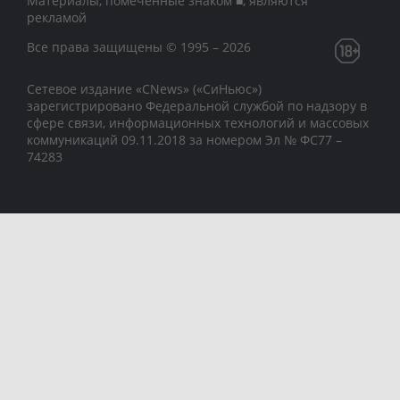
Материалы, помеченные знаком ■, являются
рекламой
Все права защищены © 1995 – 2026
Сетевое издание «CNews» («СиНьюс»)
зарегистрировано Федеральной службой по надзору в
сфере связи, информационных технологий и массовых
коммуникаций 09.11.2018 за номером Эл № ФС77 –
74283