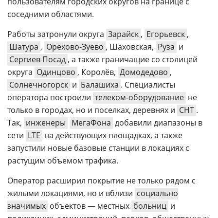
пользователям городских округов на границе с
соседними областями.
Работы затронули округа
Зарайск
,
Егорьевск
,
Шатура
,
Орехово-Зуево
, Шаховская,
Руза
и
Сергиев Посад
, а также граничащие со столицей
округа
Одинцово
, Королёв,
Домодедово
,
Солнечногорск
и
Балашиха
. Специалисты
оператора построили
телеком-оборудование
не
только в городах, но и поселках, деревнях и
СНТ
.
Так,
инженеры
МегаФона
добавили диапазоны в
сети
LTE
на действующих площадках, а также
запустили новые базовые станции в локациях с
растущим объемом трафика.
Оператор расширил покрытие не только рядом с
жилыми локациями, но и вблизи
социально
значимых
объектов — местных
больниц
и