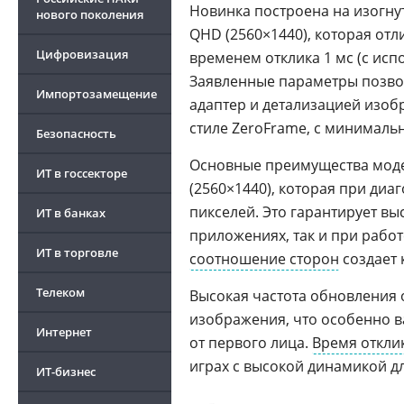
Новинка построена на изогн
нового поколения
QHD (2560×1440), которая отл
Цифровизация
временем отклика 1 мс (с исп
Заявленные параметры позвол
Импортозамещение
адаптер и детализацией изо
стиле ZeroFrame, с минималь
Безопасность
Основные преимущества моде
ИТ в госсекторе
(2560×1440), которая при ди
пикселей. Это гарантирует в
ИТ в банках
приложениях, так и при работ
ИТ в торговле
соотношение сторон
создает 
Телеком
Высокая частота обновления 
изображения, что особенно в
Интернет
от первого лица.
Время откли
играх с высокой динамикой д
ИТ-бизнес