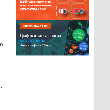
Топ-10 сфер применения
квантовых компьютеров.
Инфографика CNews
CNEWS ANALYTICS
Цифровые активы
«Росатома».
D
Инфографика CNews
ах