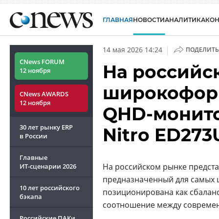
ГЛАВНАЯ
НОВОСТИ
АНАЛИТИКА
КО
|
14 мая 2026 14:24
ПОДЕЛИТЬ
CNews FORUM
На российс
12 ноября
широкофор
CNews AWARDS
12 ноября
QHD-монито
30 лет рынку ERP
Nitro ED273
в России
Главные
На российском рынке предста
ИТ-сценарии
2026
предназначенный для самых 
10 лет российского
позиционирована как сбалан
бэкапа
соотношение между современ
Российские ПАКи