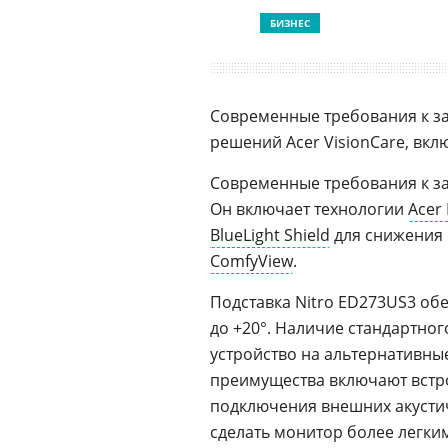
БИЗНЕС
Современные требования к з
решений Acer VisionCare, вк
Современные требования к з
Он включает технологии
Acer 
BlueLight Shield
для снижения 
ComfyView
.
Подставка Nitro ED273US3 обе
до +20°. Наличие стандартно
устройство на альтернативны
преимущества включают вст
подключения внешних акусти
сделать монитор более легки