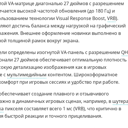
утой VA-матрице диагональю 27 дюймов с разрешением
ичается высокой частотой обновления (до 180 Гц) и
ользованием технологии Visual Response Boost,
VRB
).
яют достичь баланса между нагрузкой на графический
бражения. Внешнее оформление новинки выполнено в
ной толщиной рамок вокруг экрана.
ли определены изогнутой VA-панель с разрешением
QH
агонали 27 дюймов обеспечивает оптимальную плотность
ысокую детализацию изображения как в игровых
е с
мультимедийным
контентом. Широкоформатное
комфорт при игровых сессиях и удобство при работе.
обеспечивает создание плавного и отзывчивого
ажно в динамичных игровых сценах, например, в
шутер
ка
пикселя составляет всего 1 мс (VRB), что критично в
ля быстрой реакции и точного прицеливания.