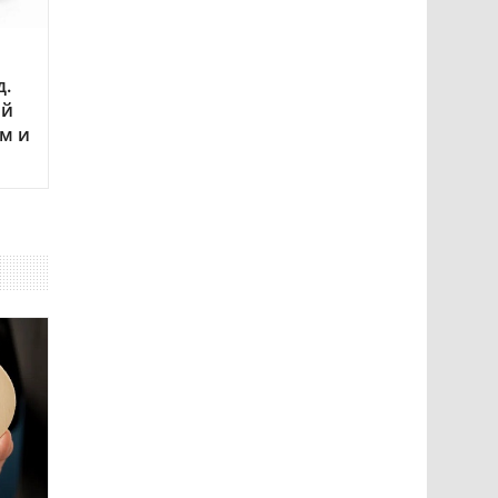
д.
ый
м и