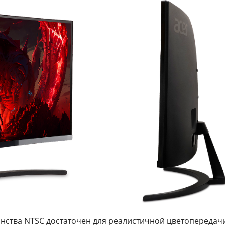
анства
NTSC
достаточен для реалистичной цветопередач