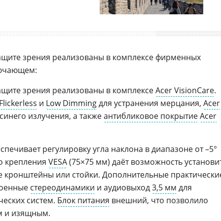
ащите зрения реализованы в комплексе фирменных
лючающем:
ащите зрения реализованы в комплексе
Acer VisionCare
.
Flickerless
и
Low Dimming
для устранения мерцания,
Acer
синего излучения, а также
антибликовое покрытие
Acer
спечивает регулировку угла наклона в диапазоне от –5°
го крепления
VESA
(75×75 мм) даёт возможность установи
е кронштейны или стойки. Дополнительные практически
роенные
стереодинамики
и аудиовыход
3,5 мм
для
ческих систем.
Блок питания
внешний, что позволило
м и изящным.