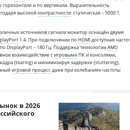
о горизонтали и по вертикали. Выразительность
агодаря высокой
контрастности
: статическая – 5000:1,
азличных источников сигнала монитор оснащён двумя
playPort
1.4. При подключении по
HDMI
доступная часто
 по DisplayPort – 180 Гц. Поддержка технологии
AMD
вное взаимодействие с
игровыми
ПК и консолями,
адра (tearing) и минимизируя задержки (stuttering),
авный
игровой процесс
даже при колебаниях частоты
ынок в 2026
оссийского