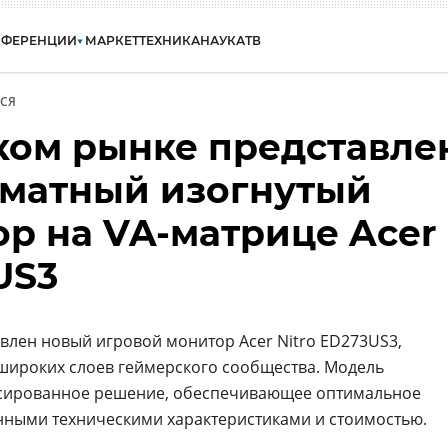
НФЕРЕНЦИИ
МАРКЕТ
ТЕХНИКА
НАУКА
ТВ
СЯ
ком рынке представле
матный изогнутый
р на VA-матрице Acer
US3
влен новый игровой монитор Acer Nitro ED273US3,
широких слоев геймерского сообщества. Модель
сированное решение, обеспечивающее оптимальное
ными техническими характеристиками и стоимостью.