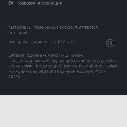
Правовая информация
Материалы, помеченные знаком ■, являются
рекламой
Все права защищены © 1995 – 2026
Сетевое издание «CNews» («СиНьюс»)
зарегистрировано Федеральной службой по надзору в
сфере связи, информационных технологий и массовых
коммуникаций 09.11.2018 за номером Эл № ФС77 –
74283