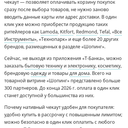
чекаут — позволяет оплачивать корзину покупок
сразу после выбора товаров, не нужно заново
вводить данные карты или адрес доставки. В один
клик уже можно приобрести продукцию таких
ритейлеров как
Lamoda
,
Kitfort
,
Redmond
,
Tefal
, «
Все
Инструменты
», «Технопарк» и еще более 20 других
брендов, размещенных в разделе «Шопинг».
Сейчас, не выходя из приложения «Т-Банка», можно
заказать
бытовую технику
и
электронику
,
косметику
,
брендовую
одежду
и товары
для дома
. Всего на
товарной витрине «Шопинг» представлено больше
300 партнеров. До конца 2026 г. оплата в один клик
станет доступной у большинства из них.
Почему нативный чекаут удобен для покупателя:
удобно купить в рассрочку с повышенным лимитом;
можно безопасно в один клик оплатить с любого