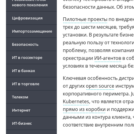
нового поколения
безопасности данных. Об эт
Цифровизация
Пилотные проекты
по внедрен
трех до шести месяцев, требу
Импортозамещение
установки. В результате бизн
реальную пользу от технолог
Безопасность
проблему, позволяя компани
ИТ в госсекторе
оркестрации
ИИ-агентов
в соб
условиях в течение месяца бе
ИТ в банках
Ключевая особенность дистри
ИТ в торговле
от других
open source
инструм
корпоративного периметра. Jus
Телеком
Kubernetes
, что является от
прямо из коробки
и поддержи
Интернет
данными из контура клиента,
ИТ-бизнес
соответствие внутренним по