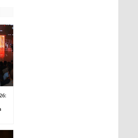
26:
а