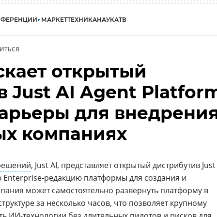
НФЕРЕНЦИИ
МАРКЕТ
ТЕХНИКА
НАУКА
ТВ
ИТЬСЯ
ускает открытый
 Just AI Agent Platfor
барьеры для внедрени
ых компаниях
решений
, Just AI, представляет открытый дистрибутив Just
ую Enterprise-редакцию платформы для создания и
пания может самостоятельно развернуть платформу в
труктуре за несколько часов, что позволяет крупному
ять
ИИ-технологии
без длительных пилотов и рисков для