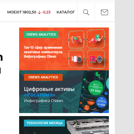
MOEXIT
1802,50
-0,23
КАТАЛОГ
CNEWS ANALYTICS
Топ-10 сфер применения
квантовых компьютеров.
m
Инфографика CNews
я
CNEWS ANALYTICS
Цифровые активы
«Росатома».
Инфографика CNews
ТЕХНОЛОГИЯ МЕСЯЦА