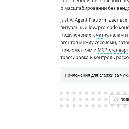
собственной, безопасной сре
о масштабировании без вендо
Just AI Agent Platform дает в
визуальный
low/pro-code конс
подключение к
чат
-каналам и
агентов между сессиями, гот
приложениям и
MCP-стандарт
трассировка и контроль расх
Приложения для слежки за чужи
ПОД