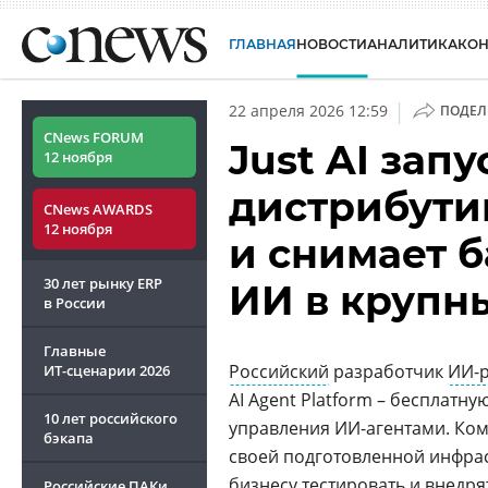
ГЛАВНАЯ
НОВОСТИ
АНАЛИТИКА
КО
|
22 апреля 2026 12:59
ПОДЕЛ
CNews FORUM
Just AI зап
12 ноября
дистрибутив
CNews AWARDS
12 ноября
и снимает 
30 лет рынку ERP
ИИ в крупн
в России
Главные
Российский
разработчик
ИИ-
ИТ-сценарии
2026
AI Agent Platform – бесплатн
10 лет российского
управления ИИ-агентами. Ком
бэкапа
своей подготовленной инфрас
бизнесу тестировать и внедр
Российские ПАКи