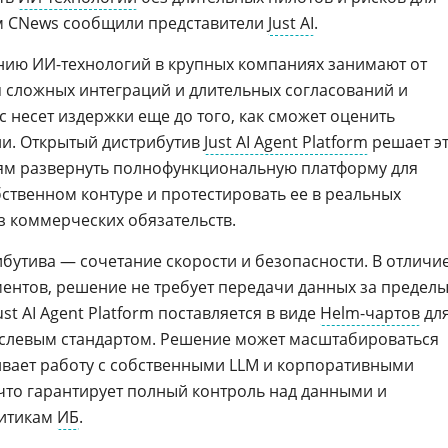
ом CNews сообщили представители
Just AI
.
ию ИИ-технологий в крупных компаниях занимают от
я сложных интеграций и длительных согласований и
ес несет издержки еще до того, как сможет оценить
ии. Открытый дистрибутив
Just AI Agent Platform
решает э
ям развернуть полнофункциональную платформу для
ственном контуре и протестировать ее в реальных
з коммерческих обязательств.
бутива — сочетание скорости и безопасности. В отличи
ентов, решение не требует передачи данных за предел
t AI Agent Platform поставляется в виде
Helm-чартов
дл
раслевым стандартом. Решение может масштабироваться
вает работу с собственными LLM и корпоративными
 что гарантирует полный контроль над данными и
литикам
ИБ
.