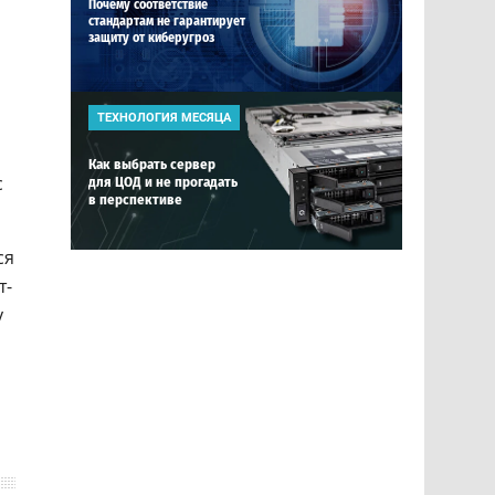
Почему соответствие
стандартам не гарантирует
защиту от киберугроз
ТЕХНОЛОГИЯ МЕСЯЦА
Как выбрать сервер
с
для ЦОД и не прогадать
в перспективе
ся
т-
у