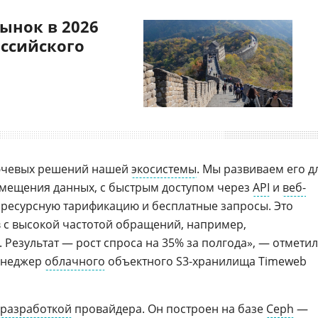
ынок в 2026
оссийского
лючевых решений нашей
экосистемы
. Мы развиваем его д
змещения данных, с быстрым доступом через
API
и
веб-
оресурсную тарификацию и бесплатные запросы. Это
 с высокой частотой обращений, например,
. Результат — рост спроса на 35% за полгода», — отметил
менеджер
облачного
объектного S3-хранилища Timeweb
 разработкой
провайдера. Он построен на базе
Ceph
—