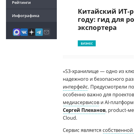
Рейтинги
Китайский ИТ-р
Инфографика
году: гид для р
экспортера
БИЗНЕС
«S3-хранилище — одно из к
надежного и безопасного ра
интерфейс
. Предусмотрели п
особенно важно для проектов
медиасервисов
и AI-платформ
Сергей Плеханов
, product-
Cloud.
Сервис является
собственной