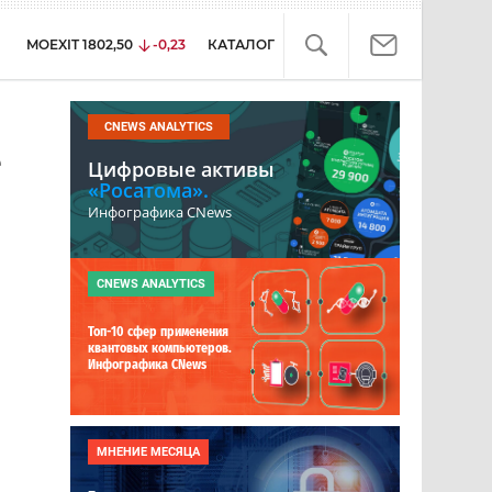
MOEXIT
1802,50
-0,23
КАТАЛОГ
CNEWS ANALYTICS
е
Цифровые активы
«Росатома».
Инфографика CNews
CNEWS ANALYTICS
Топ-10 сфер применения
квантовых компьютеров.
Инфографика CNews
МНЕНИЕ МЕСЯЦА