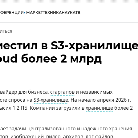
НФЕРЕНЦИИ
МАРКЕТ
ТЕХНИКА
НАУКА
ТВ
ИТЬСЯ
местил в S3-хранилищ
oud более 2 млрд
вайдер для бизнеса,
стартапов
и независимых
сте спроса на
S3-хранилище
. На начало апреля 2026 г.
ысил 1,2 ПБ. Компании загрузили в
хранилище
более 2
ает задачи централизованного и надежного хранения
ов, изображений, видео, архивов, лог-файлов.