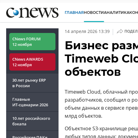
ГЛАВНАЯ
НОВОСТИ
АНАЛИТИКА
КО
|
14 апреля 2026 13:39
ПОДЕЛ
CNews FORUM
Бизнес раз
12 ноября
Timeweb Cl
CNews AWARDS
12 ноября
объектов
30 лет рынку ERP
в России
Timeweb Cloud, облачный про
Главные
разработчиков, сообщил о ро
ИТ-сценарии
2026
объем данных в сервисе прев
млрд объектов.
10 лет российского
бэкапа
Объектное S3-хранилище реш
любых типов данных: документ
Российские ПАКи