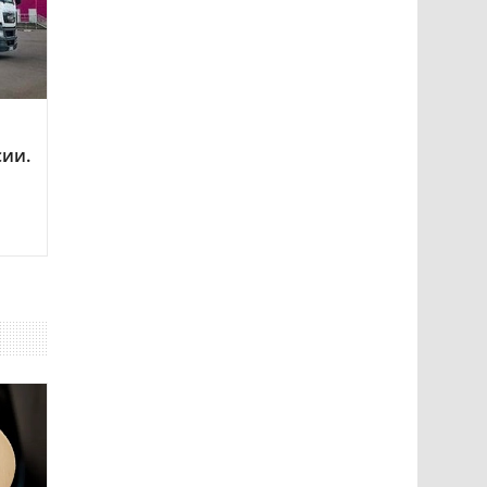
сии.
о