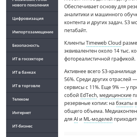
нового поколения
Обеспечивает основу для ре
аналитики и машинного обуче
Цифровизация
контента и других задач. S3
петабайт.
Импортозамещение
Клиенты
Timeweb Cloud
разме
Безопасность
эквивалентен около 14 тыс. 
фотореалистичной графикой.
ИТ в госсекторе
Активнее всего S3-хранилище
ИТ в банках
56%. Среди других отраслей 
ИТ в торговле
сервисы с 11%. Еще 9% — у п
собой
EdTech
,
медицинские
пл
Телеком
резервные копии: на
бэкапы
общего объема. Медиаконтент
Интернет
для
AI
и
ML-моделей
приходит
ИТ-бизнес