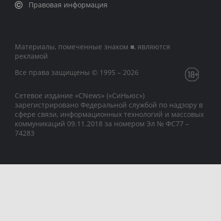
Правовая информация
Материалы, помеченные знаком ■, являются
рекламой
Все права защищены © 1995 – 2026
Сетевое издание «CNews» («СиНьюс»)
зарегистрировано Федеральной службой по надзору в
сфере связи, информационных технологий и массовых
коммуникаций 09.11.2018 за номером Эл № ФС77 –
74283