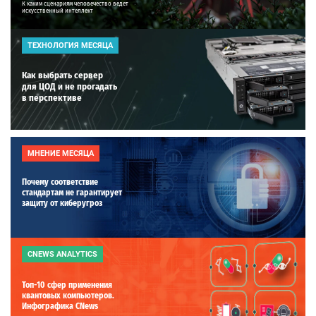
К каким сценариям человечество ведет
искусственный интеллект
ТЕХНОЛОГИЯ МЕСЯЦА
Как выбрать сервер
для ЦОД и не прогадать
в перспективе
МНЕНИЕ МЕСЯЦА
Почему соответствие
стандартам не гарантирует
защиту от киберугроз
CNEWS ANALYTICS
Топ-10 сфер применения
квантовых компьютеров.
Инфографика CNews