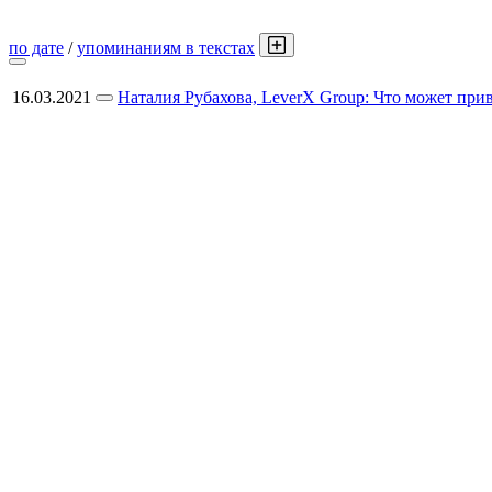
по дате
/
упоминаниям в текстах
16.03.2021
Наталия Рубахова, LeverX Group: Что может при