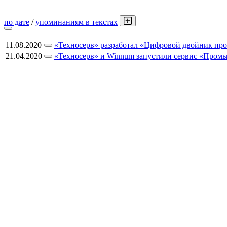
по дате
/
упоминаниям в текстах
11.08.2020
«Техносерв» разработал «Цифровой двойник про
21.04.2020
«Техносерв» и Winnum запустили сервис «Пром