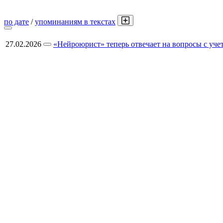
по дате
/
упоминаниям в текстах
27.02.2026
«Нейроюрист» теперь отвечает на вопросы с уче