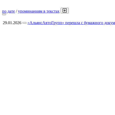
по дате
/
упоминаниям в текстах
29.01.2026
«АльянсАвтоГрупп» перешла с бумажного докум