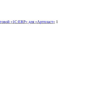
нговой «1С:ERP» для «Артпласт»
1