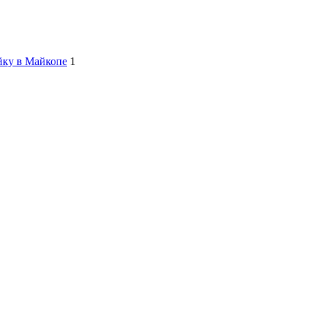
йку в Майкопе
1