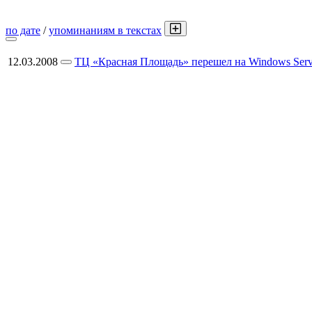
по дате
/
упоминаниям в текстах
12.03.2008
ТЦ «Красная Площадь» перешел на Windows Serv