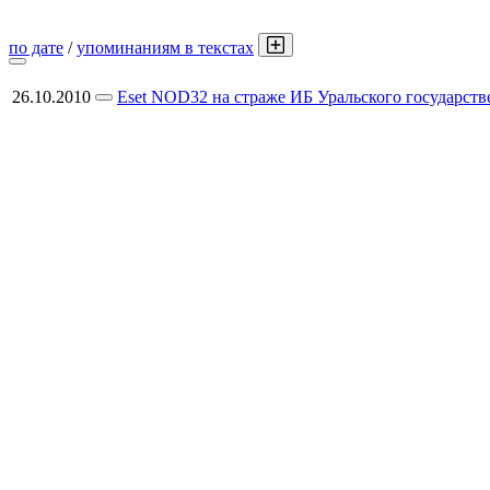
по дате
/
упоминаниям в текстах
26.10.2010
Eset NOD32 на страже ИБ Уральского государств