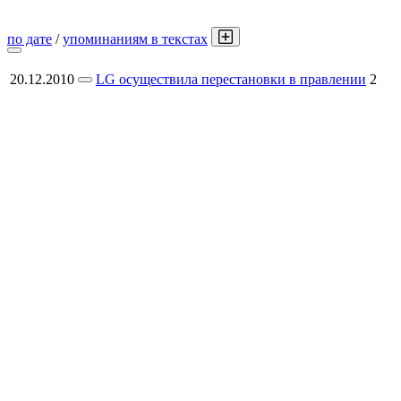
по дате
/
упоминаниям в текстах
20.12.2010
LG осуществила перестановки в правлении
2