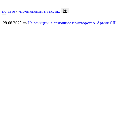
по дате
/
упоминаниям в текстах
28.08.2025
Не санкции, а сплошное притворство. Армия СШ