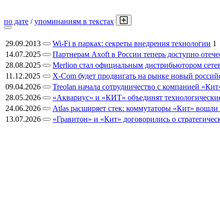
по дате
/
упоминаниям в текстах
29.09.2013
Wi-Fi в парках: секреты внедрения технологии
1
14.07.2025
Партнерам Axoft в России теперь доступно отеч
28.08.2025
Merlion стал официальным дистрибьютором сете
11.12.2025
X-Com будет продвигать на рынке новый россий
09.04.2026
Treolan начала сотрудничество с компанией «Кит
28.05.2026
«Аквариус» и «КИТ» объединят технологически
24.06.2026
Atlas расширяет стек: коммутаторы «Кит» вошл
13.07.2026
«Гравитон» и «Кит» договорились о стратегиче