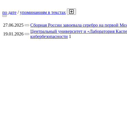
по дате
/
упоминаниям в текстах
27.06.2025
Сборная России завоевала серебро на первой М
Центральный университет и «Лаборатория Касп
19.01.2026
кибербезопасности
1