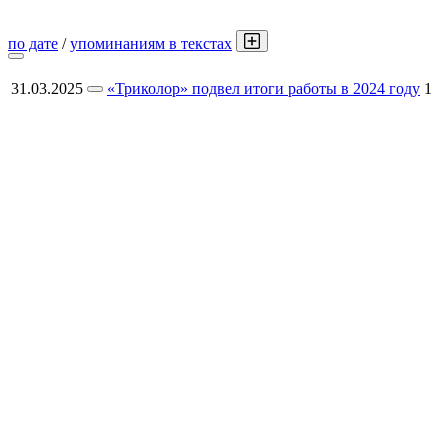
по дате
/
упоминаниям в текстах
31.03.2025
«Триколор» подвел итоги работы в 2024 году
1