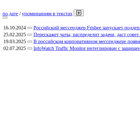
по дате
/
упоминаниям в текстах
16.10.2024
Российский мессенджер Frisbee запускает подд
25.02.2025
Перескажет чаты, распределит задачи, даст сове
19.03.2025
В российском корпоративном мессенджере появи
02.07.2025
InfoWatch Traffic Monitor интегрирован с защи