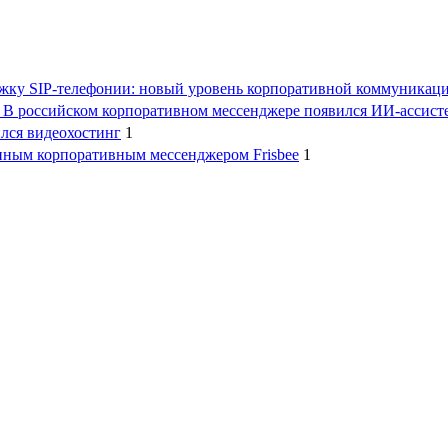
ержку SIP-телефонии: новый уровень корпоративной коммуникац
т. В российском корпоративном мессенджере появился ИИ-ассист
лся видеохостинг
1
щенным корпоративным мессенджером Frisbee
1