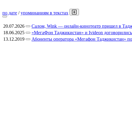
по дате
/
упоминаниям в текстах
20.07.2026
Салом, Wink — онлайн-кинотеатр пришел в Тад
18.06.2025
«МегаФон Таджикистан» и Ivideon договорились
13.12.2019
Абоненты оператора «Мегафон Таджикистан» пол