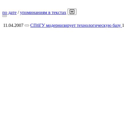
по дате
/
упоминаниям в текстах
11.04.2007
СПбГУ модернизирует технологическую базу
1