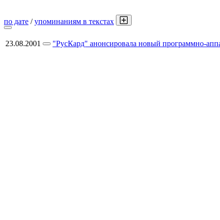
по дате
/
упоминаниям в текстах
23.08.2001
"РусКард" анонсировала новый программно-аппа