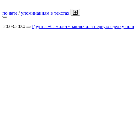
по дате
/
упоминаниям в текстах
20.03.2024
Группа «Самолет» заключила первую сделку по 