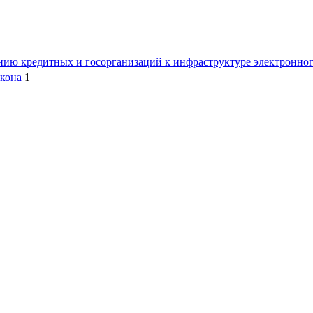
нию кредитных и госорганизаций к инфраструктуре электронного
акона
1