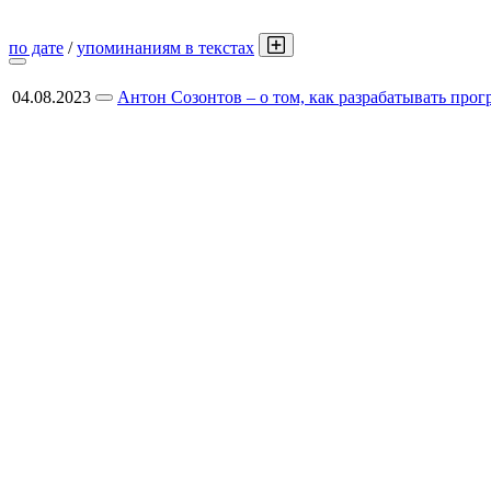
по дате
/
упоминаниям в текстах
04.08.2023
Антон Созонтов – о том, как разрабатывать пр