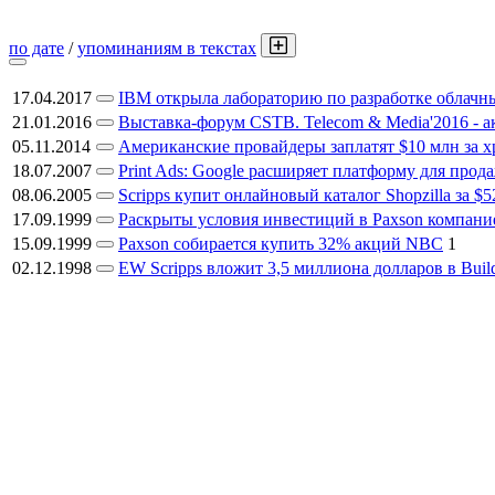
по дате
/
упоминаниям в текстах
17.04.2017
IBM открыла лабораторию по разработке облачн
21.01.2016
Выставка-форум CSTB. Telecom & Media'2016 - 
05.11.2014
Американские провайдеры заплатят $10 млн за 
18.07.2007
Print Ads: Google расширяет платформу для про
08.06.2005
Scripps купит онлайновый каталог Shopzilla за $5
17.09.1999
Раскрыты условия инвестиций в Paxson компан
15.09.1999
Paxson собирается купить 32% акций NBC
1
02.12.1998
EW Scripps вложит 3,5 миллиона долларов в Buildi