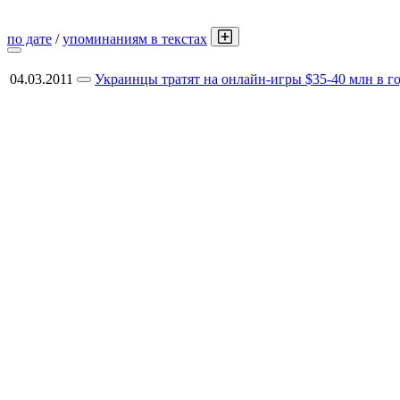
по дате
/
упоминаниям в текстах
04.03.2011
Украинцы тратят на онлайн-игры $35-40 млн в г