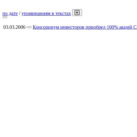
по дате
/
упоминаниям в текстах
03.03.2006
Консорциум инвесторов приобрел 100% акций Co